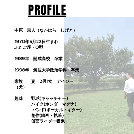
​PROFILE
中原 恵人（なかはら しげと）
1970年5月22日生まれ
ふたご座・O型
1989年 開成高校 卒業
1998年 筑波大学政治学科 卒業
家族 妻 2男1女 デイジー
（犬）
趣味 野球(キャッチャー)
バイク(ホンダ・マグナ)
バンド(ボーカル・ギター)
創作(絵画・執筆)
仮面ライダー響鬼