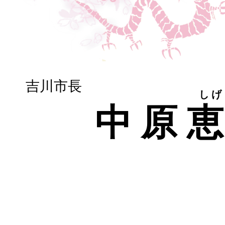
​吉川市長
​し
​中原